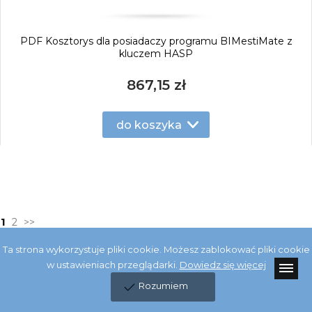
PDF Kosztorys dla posiadaczy programu BIMestiMate z
kluczem HASP
867,15 zł
do koszyka
1
2
>>
Ta strona wykorzystuje pliki cookie. Możesz zablokować pliki cookie
w ustawieniach przeglądarki.
Dowiedz się więcej
Rozumiem