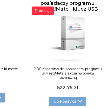
posiadaczy programu
BIMestiMate - klucz USB
Promocja
 z kluczem
PDF Kosztorys dla posiadaczy programu
BIMestiMate z aktualną opieką
techniczną
522,75 zł
do koszyka