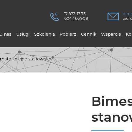
17 873-17-73
e-ma
604 466 908
biur
O nas
Usługi
Szkolenia
Pobierz
Cennik
Wsparcie
Ko
imate kolejne stanowisko
Bimes
stano