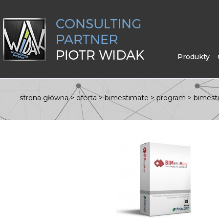
Produkty
strona główna
>
oferta
>
bimestimate
>
program
>
bimest