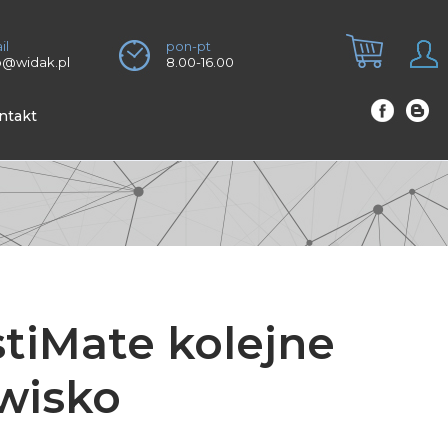
il
pon-pt
o@widak.pl
8.00-16.00
ntakt
tiMate kolejne
wisko