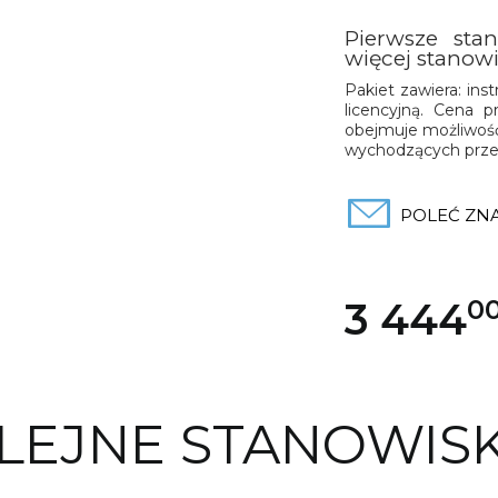
Pierwsze sta
więcej stanow
Pakiet zawiera: ins
licencyjną. Cena 
obejmuje możliwość
wychodzących przez
POLEĆ Z
3 444
0
OLEJNE STANOWIS