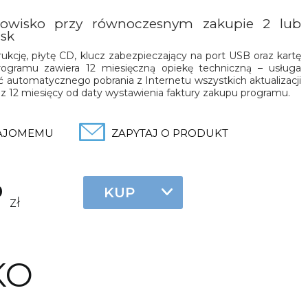
nowisko przy równoczesnym zakupie 2 lub
isk
trukcję, płytę CD, klucz zabezpieczający na port USB oraz kartę
programu zawiera 12 miesięczną opiekę techniczną – usługa
 automatycznego pobrania z Internetu wszystkich aktualizacji
 12 miesięcy od daty wystawienia faktury zakupu programu.
NAJOMEMU
ZAPYTAJ O PRODUKT
0
zł
KO