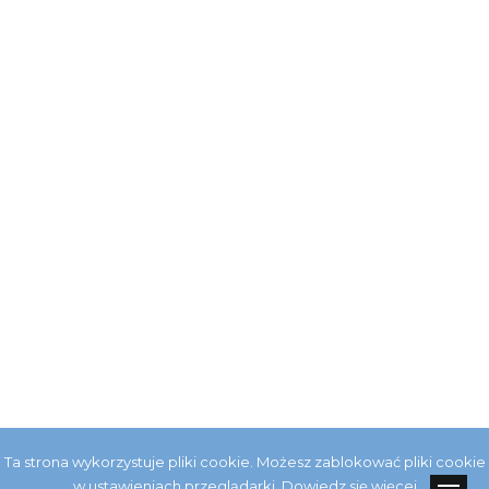
Ta strona wykorzystuje pliki cookie. Możesz zablokować pliki cookie
w ustawieniach przeglądarki.
Dowiedz się więcej