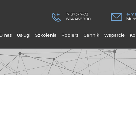
17 873-17-73
e-ma
604 466 908
biur
O nas
Usługi
Szkolenia
Pobierz
Cennik
Wsparcie
Ko