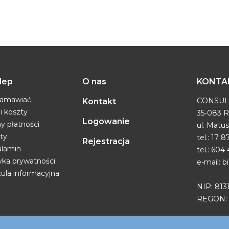
lep
O nas
KONTA
zamawiać
CONSUL
Kontakt
i koszty
35-083 
Logowanie
y płatności
ul. Matu
ty
tel.: 17 
Rejestracja
lamin
tel.: 604
tyka prywatności
e-mail: 
zula informacyjna
NIP: 81
REGON: 