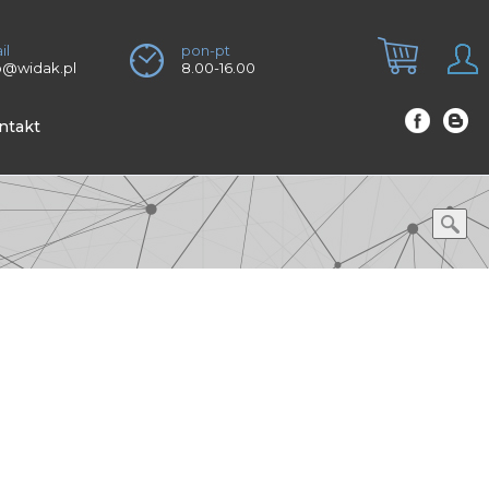
il
pon-pt
o@widak.pl
8.00-16.00
ntakt