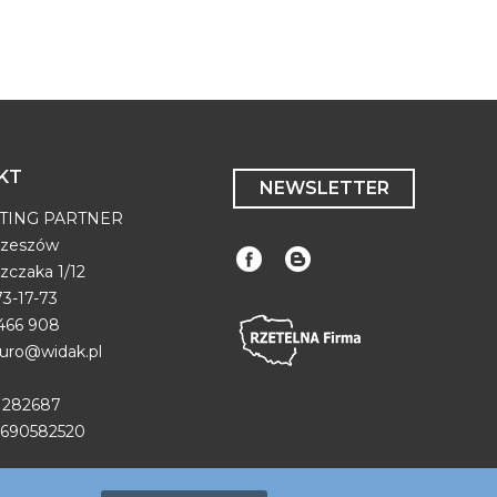
KT
NEWSLETTER
TING PARTNER
Rzeszów
szczaka 1/12
873-17-73
 466 908
biuro@widak.pl
31282687
690582520