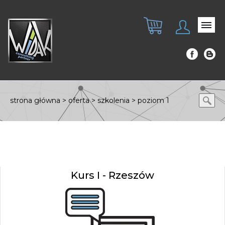
strona główna
>
oferta
>
szkolenia
>
poziom 1
Kurs I - Rzeszów